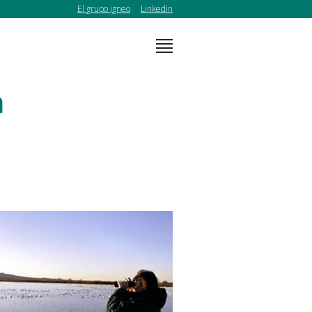
El grupo igneo
Linkedin
n