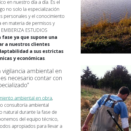
o en nuestro día a día. Es el
o no solo la especialización
des personales y el conocimiento
bra en materia de permisos y
 En EMBERIZA ESTUDIOS
a fase ya que supone una
r a nuestros clientes
daptabilidad a sus estrictas
cnicas y económicas
.
a vigilancia ambiental en
 es necesario contar con
ecializado”
uimiento ambiental en obra
,
o consultoría ambiental
o natural durante la fase de
ponemos del equipo técnico,
todos apropiados para llevar a