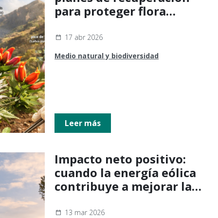
para proteger flora
endémica en peligro de
extinción
17 abr 2026
Medio natural y biodiversidad
Leer más
Impacto neto positivo:
cuando la energía eólica
contribuye a mejorar la
biodiversidad
13 mar 2026