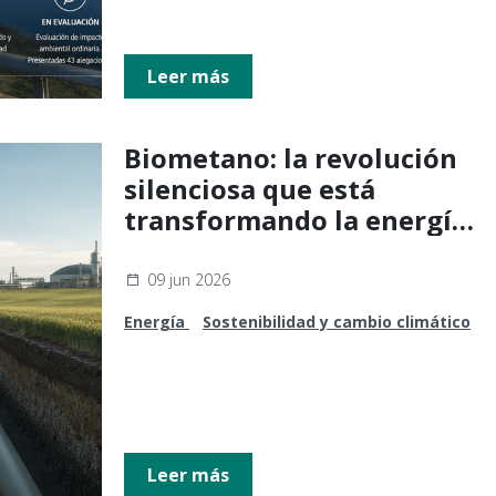
Leer más
Biometano: la revolución
silenciosa que está
transformando la energía
en Europa y abre
oportunidades para Brasil
09 jun 2026
Energía
Sostenibilidad y cambio climático
Leer más