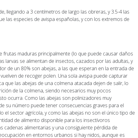
e, llegando a 3 centímetros de largo las obreras, y 3.5-4 las
ue las especies de avispa españolas, y con los extremos de
de frutas maduras principalmente (lo que puede causar daños
las larvas se alimentan de insectos, cazados por las adultas, y
dor de un 80% son abejas, a las que esperan en la entrada de
 vuelven de recoger polen. Una sola avispa puede capturar
ca que las abejas de una colmena atacada dejen de salir, lo
arición de la colmena, siendo necesarios muy pocos
esto ocurra. Como las abejas son polinizadores muy
 de su número puede tener consecuencias graves para el
 el sector agrícola, y como las abejas no son el único tipo de
ntidad de alimento disponible para los insectívoros
as cadenas alimentarias y una consiguiente pérdida de
eocupación en entornos urbanos si hay nidos, aunque es