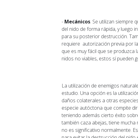
-
Mecánicos
. Se utilizan siempre 
del nido de forma rápida, y luego i
para su posterior destrucción. Tam
requiere autorización previa por l
que es muy fácil que se produzca l
nidos no viables, estos sí pueden g
La utilización de enemigos natural
estudio. Una opción es la utilizac
daños colaterales a otras especie
especie autóctona que compite direc
teniendo además cierto éxito sobre 
también caza abejas, tiene mucha 
no es significativo normalmente. E
para evitar la destrucción del nido 