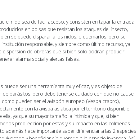
que el nido sea de fácil acceso, y consisten en tapar la entrada
ntroducirlos en bolsas que resistan los ataques del insecto,
bién se puede disparar a los nidos, o quemarlos, pero se
a institución responsable, y siempre como último recurso, ya
a dispersión de obreras que si bien sólo podrán producir
enerar alarma social y alertas falsas.
es puede ser una herramienta muy eficaz, y es objeto de
ión de parásitos, pero debe tenerse cuidado con que no cause
s como pueden ser el avispón europeo (Vespa crabro),
tamente con la avispa asiática por el territorio disponible,
ella, ya que su mayor tamaño la intimida y que, si bien
menos predilección por estas y su impacto en las colmenas
sto además hace importante saber diferenciar a las 2 especies
equivocado y beneficiar sin quererlo a la especie invasora. Así