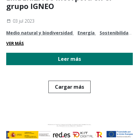
grupo IGNEO
03 jul 2023
Medio natural y biodiversidad
Energía
Sostenibilidad
y cambio climático
Legislación y normativa
VER MÁS
Leer más
Cargar más