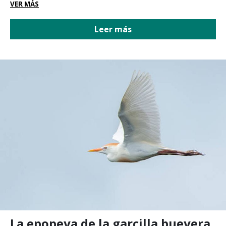
climático
VER MÁS
Leer más
La epopeya de la garcilla bueyera