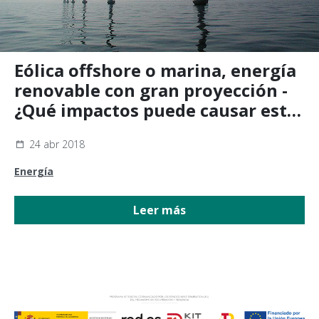
Eólica offshore o marina, energía
renovable con gran proyección -
¿Qué impactos puede causar este
tipo de energía eólica en el
24 abr 2018
medioambiente?
Energía
Leer más