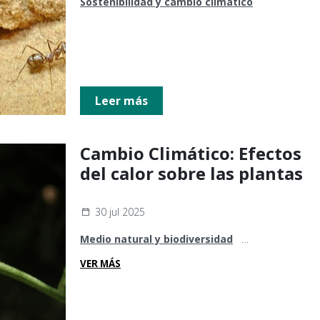
Sostenibilidad y cambio climático
Leer más
Cambio Climático: Efectos
del calor sobre las plantas
30 jul 2025
Medio natural y biodiversidad
Sostenibilidad y cambio climático
VER MÁS