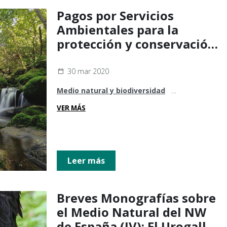
Pagos por Servicios
Ambientales para la
protección y conservación
de los bosques
30 mar 2020
Medio natural y biodiversidad
Sostenibilidad y cambio climático
VER MÁS
Leer más
Breves Monografías sobre
el Medio Natural del NW
de España (IV): El Urogallo