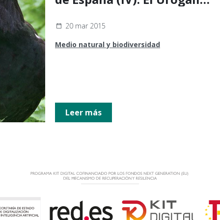
cantábrico (Tetrao
urogallus cantabricus)
20 mar 2015
Medio natural y biodiversidad
Leer más