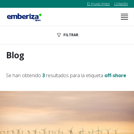
El grupo igneo
Linkedin
FILTRAR
Blog
Se han obtenido
3
resultados para la etiqueta
off-shore