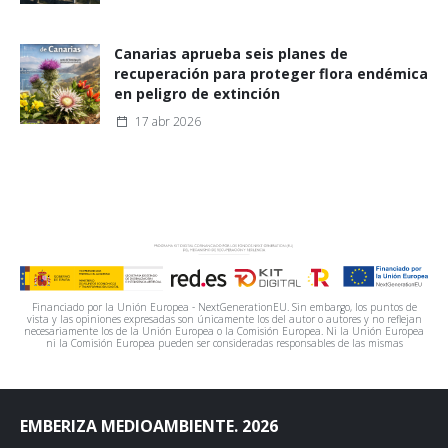
Canarias aprueba seis planes de
recuperación para proteger flora endémica
en peligro de extinción
17 abr 2026
Financiado por la Unión Europea - NextGenerationEU. Sin embargo, los puntos de
vista y las opiniones expresadas son únicamente los del autor o autores y no reflejan
necesariamente los de la Unión Europea o la Comisión Europea. Ni la Unión Europea
ni la Comisión Europea pueden ser consideradas responsables de las mismas
EMBERIZA MEDIOAMBIENTE. 2026